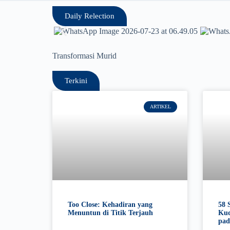
Daily Relection
Transformasi Murid
Terkini
ARTIKEL
Too Close: Kehadiran yang
58 
Menuntun di Titik Terjauh
Kud
pad