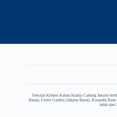
Unit
Tangki Lio
Sekolah Kristen Kalam
Kudus Jakarta
Sekolah Kristen Kalam Kudus Cabang Jakarta berdiri 
Selengkapnya
Barat), Green Garden (Jakarta Barat), Kosambi Baru
lebih dar