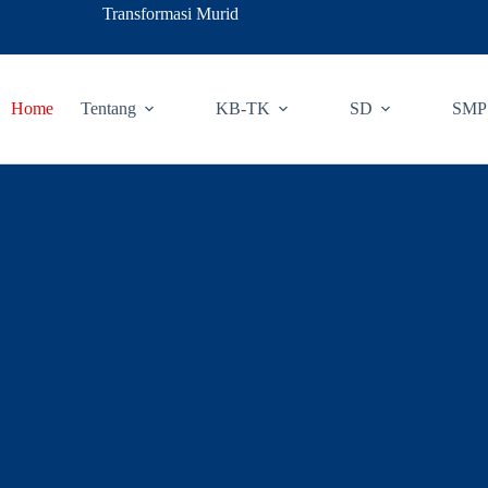
Transformasi Murid
Home
Tentang
KB-TK
SD
SMP