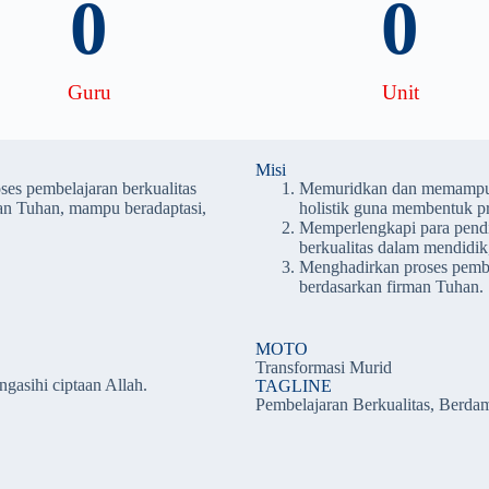
0
0
Guru
Unit
Misi
es pembelajaran berkualitas
Memuridkan dan memampuk
man Tuhan, mampu beradaptasi,
holistik guna membentuk p
Memperlengkapi para pendi
berkualitas dalam mendidik
Menghadirkan proses pembe
berdasarkan firman Tuhan.
MOTO
Transformasi Murid
gasihi ciptaan Allah.
TAGLINE
Pembelajaran Berkualitas, Berda